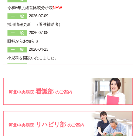
令和6年度経営比較分析表
NEW
2026-07-09
採用情報更新 （看護補助者）
2026-07-08
眼科からお知らせ
2026-04-23
小児科を開設いたしました。
2026-03-31
新病院建設基本構想を策定しました。
看護部
河北中央病院
のご案内
リハビリ部
河北中央病院
のご案内